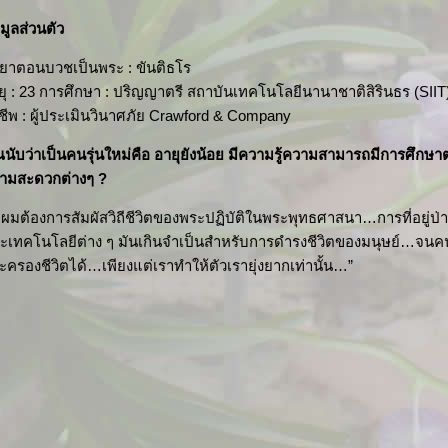
อมูลส่วนตัว
ยาตอนบวชเป็นพระ : ขันติธโร
ยุ : 23 การศึกษา : ปริญญาตรี
สถาบันเทคโนโลยีนานาชาติสิรินธร (SII
ชีพ : ผู้ประเมินวินาศภัย Crawford & Company
ณนับว่าเป็นคนรุ่นใหม่คือ อายุยังน้อย มีความรู้ความสามารถมีการศึก
ามสะดวกต่างๆ ?
ผมต้องการสัมผัสวิถีชีวิตของพระปฏิบัติในพระพุทธศาสนา…การที่อยู่ป่าอย
ะเทคโนโลยีต่าง ๆ มันเกินจำเป็นสำหรับการดำรงชีวิตของมนุษย์…จนคนส่วน
ะครองชีวิตได้…เพียงแต่เราทำให้ตัวเรายุ่งยากเท่านั้น…”